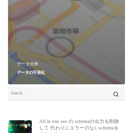
データ分析
データの可視化
All in one seo の schemaの出力を削除
して 代わりにエラーのないschemaを