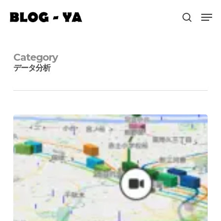
Skip
Menu
Men
to
search
main
content
Category
データ分析
デ
ー
タ
の
可
視
化