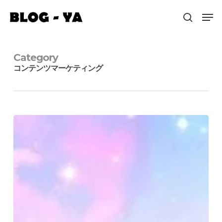
Skip
Menu
Men
to
search
main
content
Category
コンテンツマーケティング
ひ
と
つ
の
こ
と
へ
の
集
中