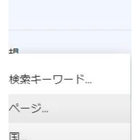
Console
で
ど
ん
な
検
索
ワ
ー
ド
で
検
索
さ
れ
て
い
る
の
か
を
調